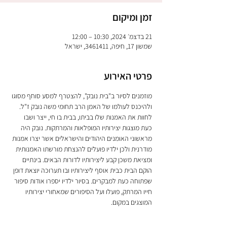
זמן ומיקום
21 בדצמ׳ 2024, 10:30 – 12:00
שמשון 17, חיפה, 3461411, ישראל
פרטי האירוע
מוזמנים לסיור ב"בית נובק", להצטרף למסע סוחף מסוגו 
ולהיכנס לעולמו של האמן הרב תחומי משה נובק ז"ל. 
לחוות את האמנות שלו בביתו, בבית בו חי, ייצר ושבו 
כעת מוצגות יצירותיו המופלאות והמרתקות. נובק היה 
מראשוני האומנים היהודים והישראלים אשר יצרו אמנות 
מודרנית ולכן ילדיו פועלים להנצחת מורשתו האמנותית 
ומציאת משכן קבע ליצירותיו לדורות הבאים. בינתיים 
הוקם הבית כבית אוסף ליצירותיו ובו תערוכה יוצאת דופן 
שפתוחה כעת למבקרים. בסיור ילדיו יספרו אודות סיפור 
חייו המרתק, פועלו ועל הסיפורים שמאחורי יצירותיו 
המוצגים במקום.