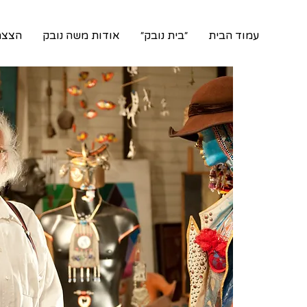
עמוד הבית
״בית נובק״
אודות משה נובק
הצצה