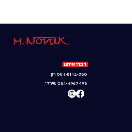
דברו איתנו
054-8142-080 רון
054-4967-195 שירלי