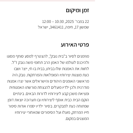
זמן ומיקום
22 בפבר׳ 2025, 10:30 – 12:00
שמשון 17, חיפה, 3461411, ישראל
פרטי האירוע
מוזמנים לסיור ב"בית נובק", להצטרף למסע סוחף מסוגו 
ולהיכנס לעולמו של האמן הרב תחומי משה נובק ז"ל. 
לחוות את האמנות שלו בביתו, בבית בו חי, ייצר ושבו 
כעת מוצגות יצירותיו המופלאות והמרתקות. נובק היה 
מראשוני האומנים היהודים והישראלים אשר יצרו אמנות 
מודרנית ולכן ילדיו פועלים להנצחת מורשתו האמנותית 
ומציאת משכן קבע ליצירותיו לדורות הבאים. בינתיים 
הוקם הבית כבית אוסף ליצירותיו ובו תערוכה יוצאת דופן 
שפתוחה כעת למבקרים. בסיור ילדיו יספרו אודות סיפור 
חייו המרתק, פועלו ועל הסיפורים שמאחורי יצירותיו 
המוצגים במקום.