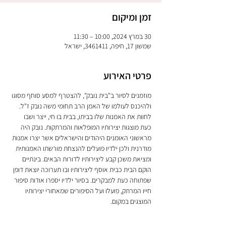
זמן ומיקום
30 במרץ 2024, 10:00 – 11:30
שמשון 17, חיפה, 3461411, ישראל
פרטי האירוע
מוזמנים לסיור ב"בית נובק", להצטרף למסע סוחף מסוגו 
ולהיכנס לעולמו של האמן הרב תחומי משה נובק ז"ל. 
לחוות את האמנות שלו בביתו, בבית בו חי, ייצר ושבו 
כעת מוצגות יצירותיו המופלאות והמרתקות. נובק היה 
מראשוני האומנים היהודים והישראלים אשר יצרו אמנות 
מודרנית ולכן ילדיו פועלים להנצחת מורשתו האמנותית 
ומציאת משכן קבע ליצירותיו לדורות הבאים. בינתיים 
הוקם הבית כבית אוסף ליצירותיו ובו תערוכה יוצאת דופן 
שפתוחה כעת למבקרים. בסיור ילדיו יספרו אודות סיפור 
חייו המרתק, פועלו ועל הסיפורים שמאחורי יצירותיו 
המוצגים במקום.