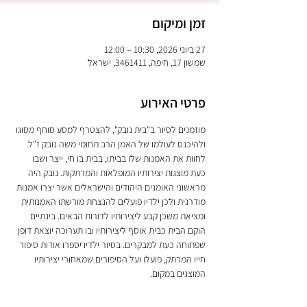
זמן ומיקום
27 ביוני 2026, 10:30 – 12:00
שמשון 17, חיפה, 3461411, ישראל
פרטי האירוע
מוזמנים לסיור ב"בית נובק", להצטרף למסע סוחף מסוגו 
ולהיכנס לעולמו של האמן הרב תחומי משה נובק ז"ל. 
לחוות את האמנות שלו בביתו, בבית בו חי, ייצר ושבו 
כעת מוצגות יצירותיו המופלאות והמרתקות. נובק היה 
מראשוני האומנים היהודים והישראלים אשר יצרו אמנות 
מודרנית ולכן ילדיו פועלים להנצחת מורשתו האמנותית 
ומציאת משכן קבע ליצירותיו לדורות הבאים. בינתיים 
הוקם הבית כבית אוסף ליצירותיו ובו תערוכה יוצאת דופן 
שפתוחה כעת למבקרים. בסיור ילדיו יספרו אודות סיפור 
חייו המרתק, פועלו ועל הסיפורים שמאחורי יצירותיו 
המוצגים במקום.